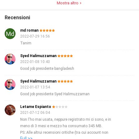
Mostra altro
Recensioni
md roman
2022-07-29 16:56
Tanim
Syed Halimuzzaman
2022-01-08 10:40
Good job presidente bangladesh
Syed Halimuzzaman
2022-01-07 13:54
Good job presidente Syed Halimuzzaman
Letame Espianto
2021-07-12 06:04
Non l'ho mai usata, neppure registrato mi ci sono, e in
meno di 3 mesi e mezzo ha consumato 345 MB.
PS::Alle altrui recensioni critiche (tra cui account non
Full >>
disattivabile e grandi consumi) i produttori hanno