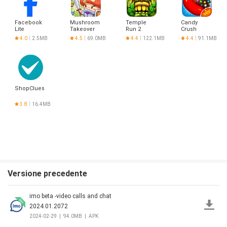
Facebook
Mushroom
Temple
Candy
Lite
Takeover
Run 2
Crush
Saga
4.0
2.5MB
4.5
69.0MB
4.4
122.1MB
4.4
91.1MB
ShopClues
3.8
16.4MB
Versione precedente
imo beta -video calls and chat
2024.01.2072
2024-02-29
|
94.0MB
|
APK