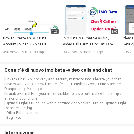
1:28
1:08
How to Create an IMO Beta 
IMO Beta Me Chat Se Audio / 
Clear C
Account | Video & Voice Call 
Video Call Permission Set Kare
Beta Ap
Feature Explained
390 views · 9 months ago
93 views · 6 months ago
305 vi
Cosa c'è di nuovo imo beta -video calls and chat
[Privacy Chat] Your privacy and security matter to imo. Elevate your chat
privacy with various new features (e.g. Screenshot Block, Time Machine,
Disappearing Message).
[Invisible Friend] Hide your imo invisible friends effortlessly with a simple
shake of your phone.
[Optimal Light] Struggling with nighttime video calls? Turn on Optimal Light
for better lighting.
- Other Enhancements
- Bug fixes
Informazione