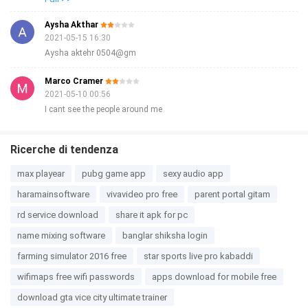
commentato a vanvera. PPS: Sull app principale
Aysha Akthar
qualcuno ha rilevato che avvia disservizi a pagamento
2021-05-15 16:30
prelevanti dal credito telefonico.
Aysha aktehr 0504@gm
Marco Cramer
2021-05-10 00:56
I cant see the people around me
Ricerche di tendenza
max playear
pubg game app
sexy audio app
haramainsoftware
vivavideo pro free
parent portal gitam
rd service download
share it apk for pc
name mixing software
banglar shiksha login
farming simulator 2016 free
star sports live pro kabaddi
wifimaps free wifi passwords
apps download for mobile free
download gta vice city ultimate trainer