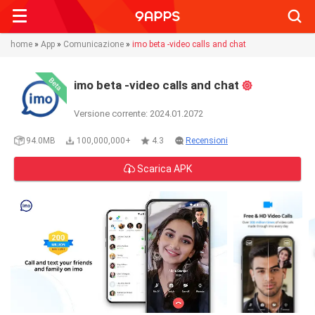
Searc
home
»
App
»
Comunicazione
»
imo beta -video calls and chat
imo beta -video calls and chat
Versione corrente: 2024.01.2072
94.0MB
100,000,000+
4.3
Recensioni
Scarica APK