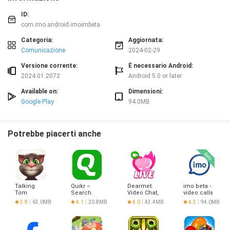
ID:
com.imo.android.imoimbeta
Categoria:
Aggiornata:
Comunicazione
2024-02-29
Versione corrente:
È necessario Android:
2024.01.2072
Android 5.0 or later
Available on:
Dimensioni:
Google Play
94.0MB
Potrebbe piacerti anche
Talking
Quikr –
Dearmet:
imo beta -
Tom
Search
Video Chat,
video calls
Jobs,
Live Talk
and chat
3.9
63.0MB
4.1
20.8MB
4.0
43.4MB
4.3
94.0MB
Mobiles,