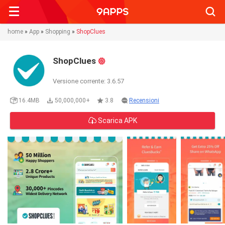
Searc
home
»
App
»
Shopping
»
ShopClues
ShopClues
Versione corrente: 3.6.57
16.4MB
50,000,000+
3.8
Recensioni
Scarica APK