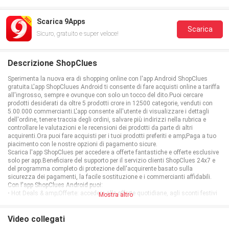
Scarica 9Apps
Scarica
Sicuro, gratuito e super veloce!
Descrizione ShopClues
Sperimenta la nuova era di shopping online con l'app Android ShopClues
gratuita.L'app ShopCluues Android ti consente di fare acquisti online a tariffa
all'ingrosso, sempre e ovunque con solo un tocco del dito.Puoi cercare
prodotti desiderati da oltre 5 prodotti crore in 12500 categorie, venduti con
5.00.000 commercianti.L'app consente all'utente di visualizzare i dettagli
dell'ordine, tenere traccia degli ordini, salvare più indirizzi nella rubrica e
controllare le valutazioni e le recensioni dei prodotti da parte di altri
acquirenti.Ora puoi fare acquisti per i tuoi prodotti preferiti e amp;Paga a tuo
piacimento con le nostre opzioni di pagamento sicure.
Scarica l'app ShopClues per accedere a offerte fantastiche e offerte esclusive
solo per app.Beneficiare del supporto per il servizio clienti ShopClues 24x7 e
del programma completo di protezione dell'acquirente basato sulla
sicurezza dei pagamenti, la facile sostituzione e i commercianti affidabili.
Con l'app ShopClues Android puoi:
• Hot Deals & amp;Offerte: accedere alle offerte quotidiane, agli sconti festivi
Mostra altro
e alle offerte esclusive per solo app.
• Ricerca semplificata: sfoglia o cerca i tuoi prodotti preferiti per categorie e
marchi.
Video collegati
• Preferiti: aggiungi prodotti a vostro & quot; favoriti & quot;Elenco per