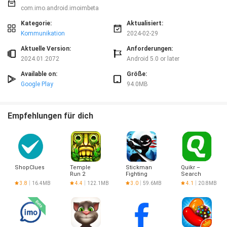
com.imo.android.imoimbeta
Kategorie:
Aktualisiert:
Kommunikation
2024-02-29
Aktuelle Version:
Anforderungen:
2024.01.2072
Android 5.0 or later
Available on:
Größe:
Google Play
94.0MB
Empfehlungen für dich
ShopClues
Temple
Stickman
Quikr –
Run 2
Fighting
Search
Jobs,
3.8
16.4MB
4.4
122.1MB
3.0
59.6MB
4.1
20.8MB
Mobiles,