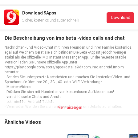
Download 9Apps
Download
Sicher, kostenlos und super schnell!
Die Beschreibung von imo beta -video calls and chat
Nachrichten- und Video -Chat mit Ihren Freunden und Ihrer Familie kostenlos,
egal auf welchem Gerät sie sich befinden!Die Beta -App ist jedoch weniger
stabil als die offizielle IMO Instant Messenger App.Für die neueste stabile
Version laden Sie unsere offizielle App unter
https://play.google.com/store/apps/details?id=com.imo.android.imoim
herunter.
- Senden Sie unbegrenzte Nachrichten und machen Sie kostenlosVideo- und
Sprachanrufe über Ihre 2G-, 3G-, 4G- oder Wi-Fi-Verbindung*
- MachenVideos
- Drücken Sie sich mit Hunderten von kostenlosen Aufklebern aus!
- verschlüsselte Chats und Anrufe
- optimiert für Android-Tablets
- Vermeiden.Wenden Sie sich an Ihren Anbieter, um Details zu erhalten.
Mehr anzeigen
Ähnliche Videos