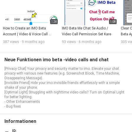
1:28
1:08
How to Create an IMO Beta 
IMO Beta Me Chat Se Audio / 
Clear C
Account | Video & Voice Call 
Video Call Permission Set Kare
Beta Ap
Feature Explained
387 views · 9 months ago
93 views · 6 months ago
305 vi
Neue Funktionen imo beta -video calls and chat
[Privacy Chat] Your privacy and security matter to imo. Elevate your chat
privacy with various new features (e.g. Screenshot Block, Time Machine,
Disappearing Message).
[Invisible Friend] Hide your imo invisible friends effortlessly with a simple
shake of your phone.
[Optimal Light] Struggling with nighttime video calls? Turn on Optimal Light
for better lighting.
- Other Enhancements
- Bug fixes
Informationen
ID: