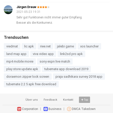
Jürgen Dreuw
2021-05-23 19:31
Sehr gut Funktionen nicht immer guter Empfang.
Besser als die Konkurrenz.
Trendsuchen
viedmat
lic apk
riee.net
jalebi game
xos launcher
land map app
viva video app
link2sd pro apk
mp4 mobile movie
sony espn live match
play store update apk
tubemate app download 2019
doraemon zipper lock screen
praja sadhikara survey 2018 app
tubemate 2.2 5 apk free download
Über uns
Feedback
Kontakt
Top
Corporation
Business
DMCA Takedown