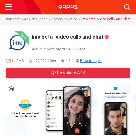
Searc
Startseite
»
Anwendungen
»
Kommunikation
»
imo beta -video calls and chat
imo beta -video calls and chat
Aktuelle Version: 2024.01.2072
94.0MB
100,000,000+
4.3
Bewertungen
Download APK