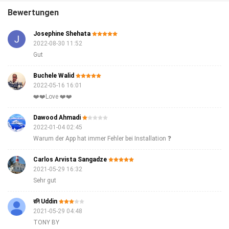
Bewertungen
Josephine Shehata
2022-08-30 11:52
Gut
Buchele Walid
2022-05-16 16:01
❤️❤️Love ❤️❤️
Dawood Ahmadi
2022-01-04 02:45
Warum der App hat immer Fehler bei Installation ❓
Carlos Arvista Sangadze
2021-05-29 16:32
Sehr gut
রনি Uddin
2021-05-29 04:48
TONY BY