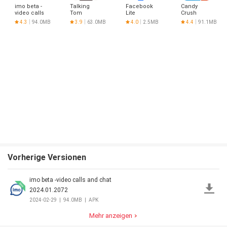
imo beta -
Talking
Facebook
Candy
video calls
Tom
Lite
Crush
and chat
Saga
4.3
94.0MB
3.9
63.0MB
4.0
2.5MB
4.4
91.1MB
Vorherige Versionen
imo beta -video calls and chat
2024.01.2072
2024-02-29
|
94.0MB
|
APK
Mehr anzeigen