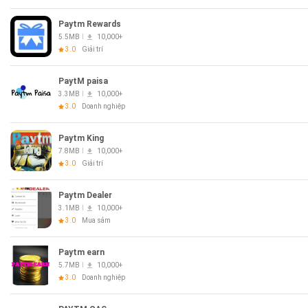
Paytm Rewards
5.5MB
10,000+
3.0
Giải trí
PaytM paisa
3.3MB
10,000+
3.0
Doanh nghiệp
Paytm King
7.8MB
10,000+
3.0
Giải trí
Paytm Dealer
3.1MB
10,000+
3.0
Mua sắm
Paytm earn
5.7MB
10,000+
3.0
Doanh nghiệp