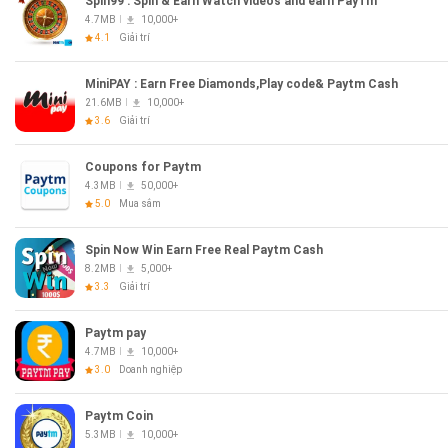
Spin99 : Spin & Earn Watch videos and earn PayTm
4.7MB
10,000+
4.1
Giải trí
MiniPAY : Earn Free Diamonds,Play code& Paytm Cash
21.6MB
10,000+
3.6
Giải trí
Coupons for Paytm
4.3MB
50,000+
5.0
Mua sắm
Spin Now Win Earn Free Real Paytm Cash
8.2MB
5,000+
3.3
Giải trí
Paytm pay
4.7MB
10,000+
3.0
Doanh nghiệp
Paytm Coin
5.3MB
10,000+