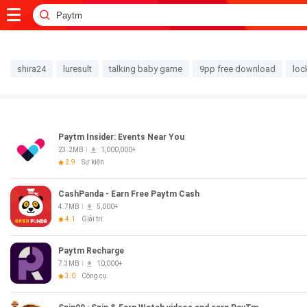
shira24
luresult
talking baby game
9pp free download
loc
Paytm Insider: Events Near You
23.2MB
1,000,000+
2.9
Sự kiện
CashPanda - Earn Free Paytm Cash
4.7MB
5,000+
4.1
Giải trí
Paytm Recharge
7.3MB
10,000+
3.0
Công cụ