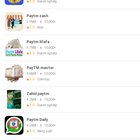
3.0
Doanh nghiệp
Paytm cash
3.9MB
10,000+
3.0
khác
Paytm lifafa
9.7MB
10,000+
3.0
Doanh nghiệp
PayTM master
6.6MB
10,000+
3.0
Giáo dục
Zahid paytm
4.2MB
10,000+
3.0
Doanh nghiệp
Paytm Daily
4.5MB
10,000+
3.0
Năng suất