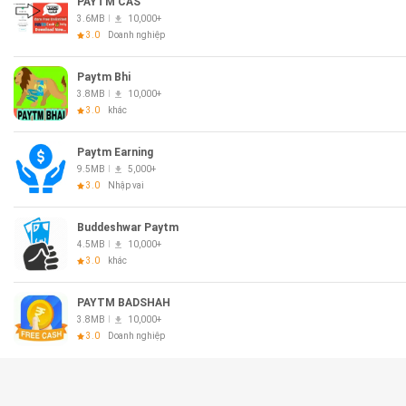
PAYTM CAS
3.6MB
10,000+
3.0
Doanh nghiệp
Paytm Bhi
3.8MB
10,000+
3.0
khác
Paytm Earning
9.5MB
5,000+
3.0
Nhập vai
Buddeshwar Paytm
4.5MB
10,000+
3.0
khác
PAYTM BADSHAH
3.8MB
10,000+
3.0
Doanh nghiệp