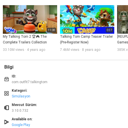
- YouTube entegrasyonu aracılığıyla OutFit7'nin animasyon karakterlerinin video
- Uygulama içi satın alımlar yapma seçeneği
- Google ile bağlantı kurma olanağı
Konuşan Tom ve Arkadaşları'ndan Konuşan Tom
Kullanım koşulları: http://outfit7.com/eula/
Gizlilik politikası: http://outfit7.com/privacy-policy/
11:08
0:37
My Talking Tom 2 🏆🎮 The 
Talking Tom Camp Teaser Trailer 
[REUPL
Complete Trailers Collection
(Pre-Register Now)
Games 
Evolut
33.10M views · 4 years ago
7.46M views · 8 years ago
385K v
Bilgi
ID:
com.outfit7.talkingtom
Kategori:
Simülasyon
Mevcut Sürüm:
3.10.0.732
Available on:
Google Play