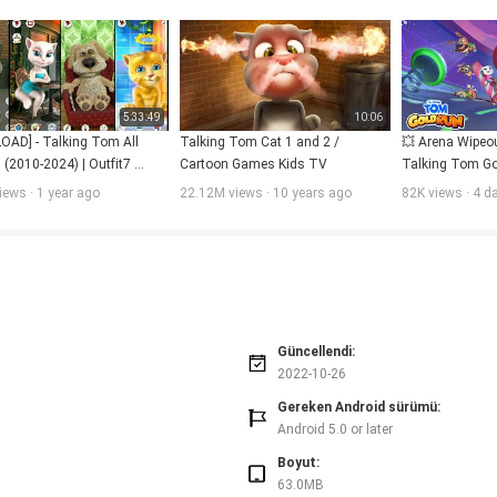
larının izlenmesi
5:33:49
10:06
OAD] - Talking Tom All 
Talking Tom Cat 1 and 2 / 
💥 Arena Wipeout
(2010-2024) | Outfit7 
Cartoon Games Kids TV
Talking Tom Go
ion | Android/iOS
Trailer
iews · 1 year ago
22.12M views · 10 years ago
82K views · 4 d
Güncellendi:
2022-10-26
Gereken Android sürümü:
Android 5.0 or later
Boyut:
63.0MB