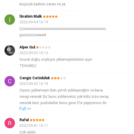
küçücük kedinin zararı ne ya
İbrahim Malk
2022-09-04 16:19
Çoooooooooooooooooooooooooooooooooooooooooooook
güüüüüüzeeeeel
Alper Gul
2022-09-03 18:12
Gvural doğru söylüyor yiklemeyiiiiiiiiiiiiin aşırı
TEHLİKELİ
Cengiz Cetinbilek
2022-09-02 16:18
Oyunu yüklemeyin Ben şimdi yükleyeceğim ve bana
cevap verecek Siz bunu yüklerseniz çok kötü size cevap
verecek bazı youtuberlar bunu gece 3'te yapıyorsun de
Full >>
çok kötü şeyler oluyor Japon yüklemeyin Ben şimdi
yükleyeceğim tamam mı Tamam Dedesini beni
Rafal
anladınız değil mi Ben 7 yaşında bir çocuğum Bunu
2022-09-01 16:11
sakın yüklemeyin gece 3 Biraz otur ya bunu çekiyor
Çok iyiiiiiii