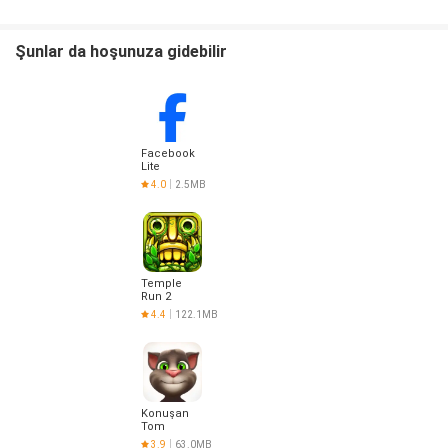
Şunlar da hoşunuza gidebilir
Facebook
Lite
4.0
2.5MB
Temple
Run 2
4.4
122.1MB
Konuşan
Tom
3.9
63.0MB