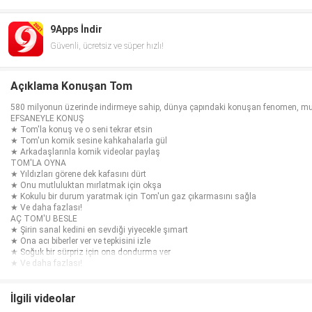
9Apps İndir
Güvenli, ücretsiz ve süper hızlı!
Açıklama Konuşan Tom
580 milyonun üzerinde indirmeye sahip, dünya çapındaki konuşan fenomen, mut
EFSANEYLE KONUŞ
★ Tom'la konuş ve o seni tekrar etsin
★ Tom'un komik sesine kahkahalarla gül
★ Arkadaşlarınla komik videolar paylaş
TOM'LA OYNA
★ Yıldızları görene dek kafasını dürt
★ Onu mutluluktan mırlatmak için okşa
★ Kokulu bir durum yaratmak için Tom'un gaz çıkarmasını sağla
★ Ve daha fazlası!
AÇ TOM'U BESLE
★ Şirin sanal kedini en sevdiği yiyecekle şımart
★ Ona acı biberler ver ve tepkisini izle
★ Soğuk bir sürpriz için ona dondurma ver
★ Ve daha fazlası!
Bu uygulama şunları içerir:
- Outfit7'nin ürünlerinin tanıtımı ve reklamlar
- Müşterileri web-sitemize ve diğer Outfit7 uygulamalarına yönlendiren bağlantıl
İlgili videolar
- Kullanıcıları uygulamayı tekrar kullanmaya ikna etmek için içeriğin kişiselleştir