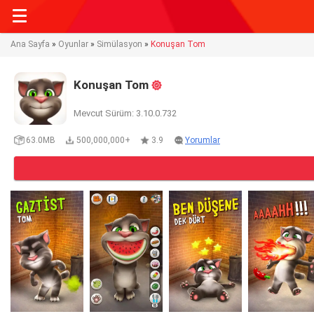
Ana Sayfa
»
Oyunlar
»
Simülasyon
»
Konuşan Tom
Konuşan Tom
Mevcut Sürüm: 3.10.0.732
63.0MB
500,000,000+
3.9
Yorumlar