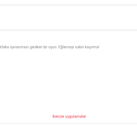
laka oynanması gereken bir oyun. Eğlenceyi sakın kaçırma!
Benzer uygulamalar
ar
ilmesi