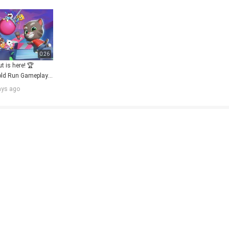
0:26
 is here! 🏆 
ld Run Gameplay 
ays ago