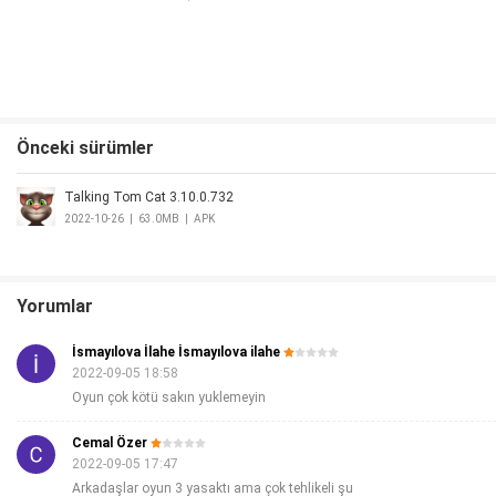
Önceki sürümler
Talking Tom Cat 3.10.0.732
2022-10-26
|
63.0MB
|
APK
Yorumlar
İsmayılova İlahe İsmayılova ilahe
2022-09-05 18:58
Oyun çok kötü sakın yuklemeyin
Cemal Özer
2022-09-05 17:47
Arkadaşlar oyun 3 yasaktı ama çok tehlikeli şu