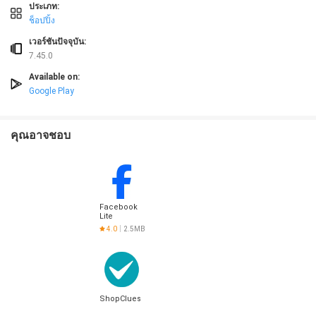
*DISCLAIMER*
ประเภท:
เมื่อเร็วๆ นี้ เราได้รับการแจ้งเตือนว่าแอปพลิชันของเราถูกโปรโมทในทางที่ผิด จา
ช็อปปิ้ง
ขอประณามการกระทำดังกล่าว
หากคุณพบปัญหาเหล่านี้ โปรดรายงานเข้ามาที่เรา พร้อมคัดลอกลิงค์ของเว็บดังกล่าว แล
เวอร์ชันปัจจุบัน:
ลาซาด้ายอมรับและรับทราบว่าบริษัท Apple Inc ไม่ได้เป็นสปอนเซอร์หรือเกี่ยวข้องกับ
7.45.0
การเล่น" และ "นโยบาย" ที่แอปพลิเคชันลาซาด้า
Available on:
Google Play
คุณอาจชอบ
Facebook
Lite
4.0
2.5MB
ShopClues