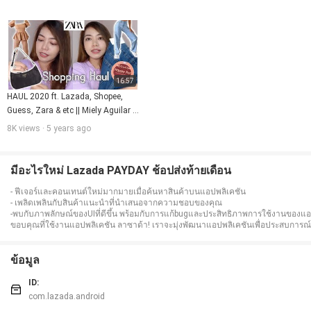
1.จ่ายเงินปลายทาง
2.ผ่อนชำระ
3.ลาซาด้าวอลเล็ต พร้อมรับเงินคืนได้ง่ายๆ
4.โอนผ่านบัญชีธนาคาร
App Highlights
1.การแจ้งเตือนดีลลดราคา โปรโมชั่น และข้อเสนอพิเศษ
2.การแนะนำสินค้าที่ตรงตามความสนใจของคุณ
3.ระบบค้นหาสินค้าผ่านตัวกรองที่หลากหลาย อาทิ หมวดสินค้า ยี่ห้อ คะแนน สี และอื่
16:57
4.ดูคะแนน และรีวิวจากผู้ซื้อจริง
HAUL 2020 ft. Lazada, Shopee, 
5.Q&A ถาม-ตอบข้อสงสัยกับทางร้านค้าได้โดยตรง
Guess, Zara & etc || Miely Aguilar 
6.ติดตามสถานะคำสั่งซื้อ
🛍
7.การจัดส่งสินค้าที่รวดเร็ว
8K views · 5 years ago
8.ลงชื่อเข้าใช้ด้วยบัญชี Facebook และ Google
9.แบ่งปันสิ่งที่สนใจไปยัง Facebook, Twitter, Google+ และอื่นๆ
ระบบแนะนำสินค้าสำหรับคุณ
มีอะไรใหม่ Lazada PAYDAY ช้อปส่งท้ายเดือน
เพลิดเพลินไปกับหลากหลายรายการสินค้าแนะนำ ที่ได้รับการคัดสรรตามไลฟ์สไตล
ไลฟ์สตรีม
- ฟีเจอร์และคอนเทนต์ใหม่มากมายเมื่อค้นหาสินค้าบนแอปพลิเคชัน
หากคุณยังไม่แน่ใจว่าจะซื้อสินค้าอะไร คุณสามารถเช็คได้จากไลฟ์สตรีมทุกวันที่ LazL
- เพลิดเพลินกับสินค้าแนะนำที่นำเสนอจากความชอบของคุณ
มั่นใจและปลอดภัย 100%
-พบกับภาพลักษณ์ของUIที่ดีขึ้น พร้อมกับการแก้bugและประสิทธิภาพการใช้งานของแอป
ช้อปอย่างมั่นใจกับลาซาด้า ด้วยรีวิวสินค้า คะแนนร้านค้า พร้อมด้วยระบบถาม-ตอบ เพ
ขอบคุณที่ใช้งานแอปพลิเคชัน ลาซาด้า! เราจะมุ่งพัฒนาแอปพลิเคชันเพื่อประสบการณ์การ
หมวดหมู่
เลือกช้อปปิ้งสินค้าออนไลน์มากมายส่งตรงถึงบ้านจากหลากหลายหมวดหมู่ อาทิ บ้าน, เค
***ลาซาด้า แอปพลิเคชันช้อปปิ้งออนไลน์ที่ได้รับความเชื่อถือในเอเชียตะวันออกเฉียงใต
ข้อมูล
Thailand Award
* 2016-2017 Marketeer No.1 Brand Thailand – แบรนด์ยอดนิยมอันดับ 1 สาขา Onl
* 2018-2019 Marketeer No.1 Brand Thailand - แบรนด์ยอดนิยมอันดับ 1 สาขา Onli
ID:
* 2016 Priceza Award – รางวัลชนะเลิศประเภท Top Marketplace
com.lazada.android
**ลาซาด้าให้บริการเฉพาะในประเทศอินโดนีเชีย มาเลเชีย ฟิลิปปินส์ สิงคโปร์ ไทย แ