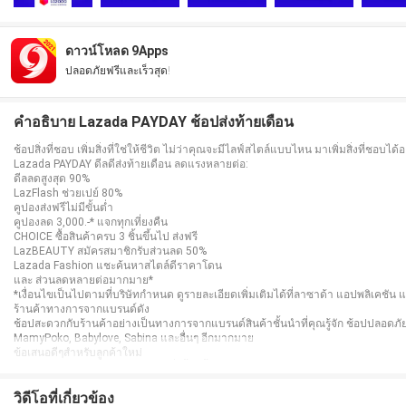
ดาวน์โหลด 9Apps
ปลอดภัยฟรีและเร็วสุด!
คำอธิบาย Lazada PAYDAY ช้อปส่งท้ายเดือน
ช้อปสิ่งที่ชอบ เพิ่มสิ่งที่ใช่ให้ชีวิต ไม่ว่าคุณจะมีไลฟ์สไตล์แบบไหน มาเพิ่มสิ่งที่ชอบ
Lazada PAYDAY ดีลดีส่งท้ายเดือน ลดแรงหลายต่อ:
ดีลลดสูงสุด 90%
LazFlash ช่วยเปย์ 80%
คูปองส่งฟรีไม่มีขั้นต่ำ
คูปองลด 3,000.-* แจกทุกเที่ยงคืน
CHOICE ซื้อสินค้าครบ 3 ชิ้นขึ้นไป ส่งฟรี
LazBEAUTY สมัครสมาชิกรับส่วนลด 50%
Lazada Fashion แชะค้นหาสไตล์ดีราคาโดน
และ ส่วนลดหลายต่อมากมาย*
*เงื่อนไขเป็นไปตามที่บริษัทกำหนด ดูรายละเอียดเพิ่มเติมได้ที่ลาซาด้า แอปพลิเคชัน
ร้านค้าทางการจากแบรนด์ดัง
ช้อปสะดวกกับร้านค้าอย่างเป็นทางการจากแบรนด์สินค้าชั้นนำที่คุณรู้จัก ช้อปปลอดภัย
MamyPoko, Babylove, Sabina และอื่นๆ อีกมากมาย
ข้อเสนอดีๆสำหรับลูกค้าใหม่
รับโค้ดส่วนลดสุดพิเศษสำหรับการสั่งซื้อครั้งแรก รับเหรียญสำหรับการเช็คอินทุกๆ วัน
การชำระเงินที่ปลอดภัย
ให้คุณมั่นใจในทุกการสั่งซื้อ ด้วยวิธีชำระเงินที่สะดวกและปลอดภัย ผ่านหลากหลายช่
วิดีโอที่เกี่ยวข้อง