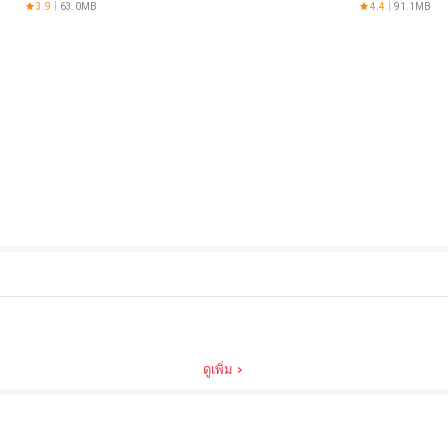
Saga
3.9
63.0MB
4.4
91.1MB
ดูเพิ่ม