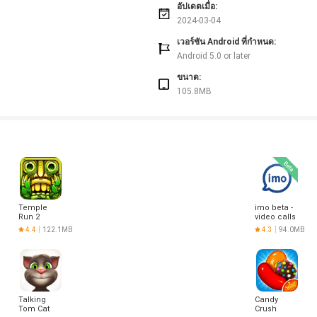
อัปเดตเมื่อ:
กผู้ลงโฆษณาบุคคลที่สาม ในรูปแบบของการเปลี่ยนเส้นทางเว็บไซต์, คูปองปลอม และเกมส์ป
2024-03-04
ะแจ้งไปที่ help@lazada.com โดยตั้งหัวข้ออีเมลว่า“AAV" เพื่อให้เราจัดการกับปัญหาเหล
เวอร์ชัน Android ที่กำหนด:
การให้บริการของลาซาด้า ทั้งบนแอปพลิเคชันมือถือ และเว็บไซต์ กฏการใช้งานอย่างเป็นทา
Android 5.0 or later
ขนาด:
105.8MB
Temple
imo beta -
Run 2
video calls
and chat
4.4
122.1MB
4.3
94.0MB
Talking
Candy
Tom Cat
Crush