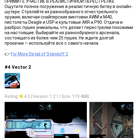
ПРИМИТЕ УЧАСТИЕ В РЕАЛИСТИЧНОЙ ПЕРЕСТРЕЛКЕ
Ощутите полное погружение в реалистичную битву в онлайн-
шутере. Стреляйте из разнообразного огнестрельного
оружия, включая снайперские винтовки AWM и M40,
пистолеты Deagle и USP и культовые AKR и P90. Отдача и
разброс пушек уникальны, что делает перестрелки похожими
на настоящие. Выбирайте из разнообразного арсенала,
состоящего из более чем 25 пушек. Не ждите долгой
прокачки — используйте все с самого начала.
СОРЕВНУЙТЕСЬ С ДРУЗЬЯМИ В РЕЙТИНГОВЫХ МАТЧАХ
...
Сразитесь с противниками в матчах, где на кону стоит ваше
👉
For More Detail of Standoff 2
звание. Начните с калибровки в начале Сезона и повышайте
рейтинг, чтобы получить уникальные награды.
#4 Vector 2
УСПЕХ ЗАВИСИТ ТОЛЬКО ОТ НАВЫКА
Погрузитесь в полностью основанный на навыках геймплей,
где главенствуют ваши способности и тактика. Забудьте о
казуальных стрелялках — здесь решает командная работа и
личный скилл. Отзывчивое управление и гибкие настройки
делают Standoff 2 одной из лучших игр среди онлайн
Rating:
4.3
|
Version: 1.2.1
|
Size: 119.4MB
шутеров.
КАСТОМИЗИРУЙТЕ СВОЙ АРСЕНАЛ С ПОМОЩЬЮ СКИНОВ И
НАКЛЕЕК
Персонализируйте свое оружие с помощью обширного
выбора скинов, стикеров и брелоков. Создайте смелый и
неповторимый дизайн, отражающий ваш стиль, и сделайте
свой арсенал по-настоящему уникальным. Получайте
награды пропуска в регулярных обновлениях, добавьте скины