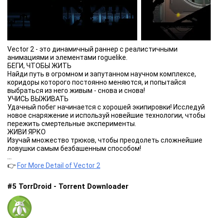
из кейсов и боксов, и ваша коллекция точно станет самой
яркой.
РАЗНООБРАЗНЫЕ РЕЖИМЫ ИГРЫ ДЛЯ БЕСКОНЕЧНОГО
ЭКШЕНА
Выберите из множества игровых режимов: сражения 5v5,
Союзники: противостояние 2 на 2 или смертельные поединки
Vector 2 - это динамичный раннер с реалистичными
1 на 1. Против всех или Командный бой, Тактические
анимациями и элементами roguelike.
сражения или бесконечные перестрелки, дуэли или
БЕГИ, ЧТОБЫ ЖИТЬ
специальные тематические режимы, чтобы повеселиться.
Найди путь в огромном и запутанном научном комплексе,
ДОМИНИРУЙТЕ В КЛАНОВЫХ СРАЖЕНИЯХ
коридоры которого постоянно меняются, и попытайся
Создавайте альянсы и побеждайте в битвах вместе со своим
выбраться из него живым - снова и снова!
кланом. Объединитесь с друзьями, чтобы добиться славы на
УЧИСЬ ВЫЖИВАТЬ
поле боя.
Удачный побег начинается с хорошей экипировки! Исследуй
РЕАЛИСТИЧНАЯ ГРАФИКА
новое снаряжение и используй новейшие технологии, чтобы
Погрузитесь в напряженные онлайн сражения с передовой
пережить смертельные эксперименты.
3D графикой и анимацией. Шутер поддерживает частоту 120
ЖИВИ ЯРКО
fps, обеспечивая плавное погружение в игровой процесс на
Изучай множество трюков, чтобы преодолеть сложнейшие
вашем мобильном устройстве.
ловушки самым безбашенным способом!
РЕГУЛЯРНЫЕ ОБНОВЛЕНИЯ И СЕЗОНЫ.
...
В Standoff 2 никогда не скучно благодаря регулярным
👉
For More Detail of Vector 2
обновлениям. Это новые механики, уникальные коллекции
скинов, захватывающие карты и новые режимы. Погрузитесь
#5 TorrDroid - Torrent Downloader
в праздничную атмосферу с обновлениями, посвященными
Новому году и Хэллоуину, где вас ждет эксклюзивный
контент, праздничные испытания и лимитированные скины.
ПРИСОЕДИНЯЙТЕСЬ К СООБЩЕСТВУ