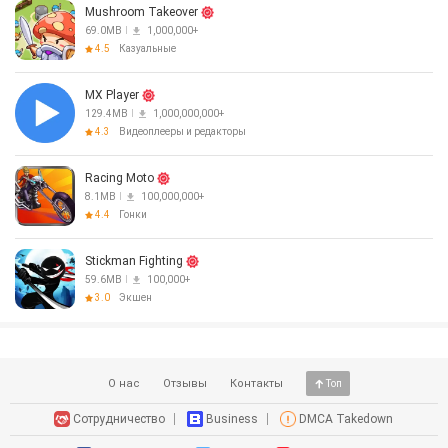
Mushroom Takeover
69.0MB
1,000,000+
4.5
Казуальные
MX Player
129.4MB
1,000,000,000+
4.3
Видеоплееры и редакторы
Racing Moto
8.1MB
100,000,000+
4.4
Гонки
Stickman Fighting
59.6MB
100,000+
3.0
Экшен
О нас
Отзывы
Контакты
Топ
Сотрудничество
Business
DMCA Takedown