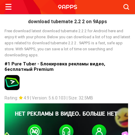
Searc
download tubemate 2.2 2 on 9Apps
Free download latest download tubemate 2.2 2 for Android here and
enjoy it with your phone. Below you can download a list of top and latest
apps related to download tubemate 2.2 2 . 9APPS is a fast, safe app
store. With 9APPS, you can save a lot of time on searching and
downloading apps.
#1 Pure Tuber - Блокировка рекламы видео,
бесплатный Premium
Rating:
4.9
|
Version: 5.6.0.103
|
Size: 32.5MB