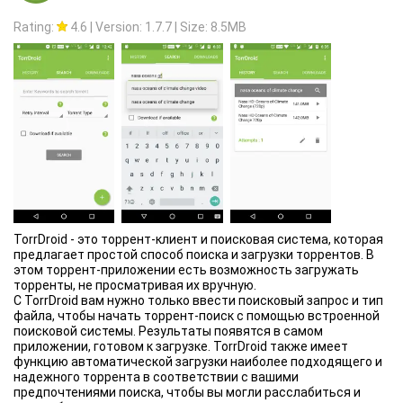
Не упустите возможность насладиться экшеном — скачайте
Standoff 2 и станьте частью мирового игрового сообщества!
Rating:
4.6
|
Version: 1.7.7
|
Size: 8.5MB
Общайтесь с игроками в социальных сетях и будьте в курсе
последних событий:
VK: https://vk.com/standoff2_official
Youtube: https://www.youtube.com/@Standoff2Game
Discord: https://discord.gg/standoff2
TikTok: https://www.tiktok.com/@official_standoff_2
Telegram: https://t.me/play_standoff2
Нужна помощь или есть вопросы? Посетите нашу службу
технической поддержки: https://help.standoff2.com
Участвуйте в эпических сражениях, покажите свои навыки и
доминируйте на арене Standoff 2!
TorrDroid - это торрент-клиент и поисковая система, которая
предлагает простой способ поиска и загрузки торрентов. В
этом торрент-приложении есть возможность загружать
торренты, не просматривая их вручную.
С TorrDroid вам нужно только ввести поисковый запрос и тип
файла, чтобы начать торрент-поиск с помощью встроенной
поисковой системы. Результаты появятся в самом
приложении, готовом к загрузке. TorrDroid также имеет
функцию автоматической загрузки наиболее подходящего и
надежного торрента в соответствии с вашими
предпочтениями поиска, чтобы вы могли расслабиться и