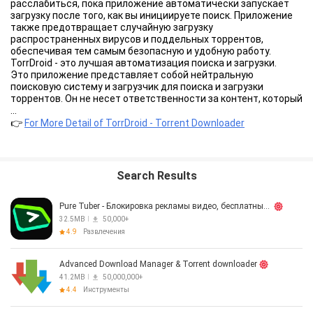
расслабиться, пока приложение автоматически запускает
загрузку после того, как вы инициируете поиск. Приложение
также предотвращает случайную загрузку
распространенных вирусов и поддельных торрентов,
обеспечивая тем самым безопасную и удобную работу.
TorrDroid - это лучшая автоматизация поиска и загрузки.
Это приложение представляет собой нейтральную
поисковую систему и загрузчик для поиска и загрузки
торрентов. Он не несет ответственности за контент, который
вы загружаете с помощью этого приложения. Пожалуйста,
...
руководствуйтесь собственными суждениями в
👉
For More Detail of TorrDroid - Torrent Downloader
соответствии с применимыми к вам законами при
определении честности загружаемого вами контента.
Загрузка бесплатного контента с открытым исходным кодом
всегда приветствуется.
Search Results
Возможности:
- Загружайте торренты без просмотра с помощью
встроенной поисковой системы или поиска вручную из
Pure Tuber - Блокировка рекламы видео, бесплатный Premium
приложения.
32.5MB
50,000+
- Открытие файлов .torrent из файловой системы Android
4.9
Развлечения
прямо в приложении.
- Открывайте магнитные ссылки и ссылки на файлы .torrent
прямо в приложении.
Advanced Download Manager & Torrent downloader
- Скачивайте торренты на высокой скорости (без
41.2MB
50,000,000+
ограничений)
4.4
Инструменты
- Поддерживает DHT, LSD, UPnP, NAT-PMP.
- Поддерживает выбор для отдельных загрузок файлов из