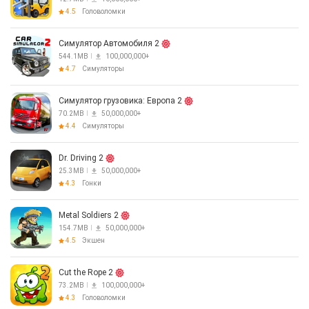
4.5
Головоломки
Симулятор Автомобиля 2
544.1MB
100,000,000+
4.7
Симуляторы
Симулятор грузовика: Европа 2
70.2MB
50,000,000+
4.4
Симуляторы
Dr. Driving 2
25.3MB
50,000,000+
4.3
Гонки
Metal Soldiers 2
154.7MB
50,000,000+
4.5
Экшен
Cut the Rope 2
73.2MB
100,000,000+
4.3
Головоломки