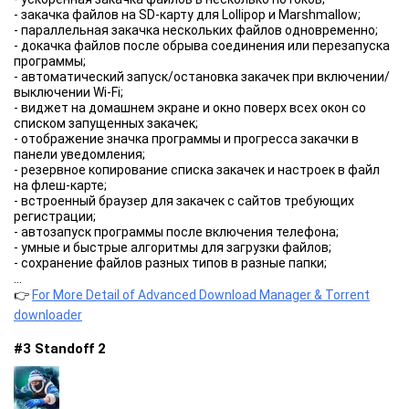
<b> Разрешение до 8K </b>
- закачка файлов на SD-карту для Lollipop и Marshmallow;
-Максимальное разрешение видео по умолчанию.
- параллельная закачка нескольких файлов одновременно;
-может воспроизводить видео со всеми разрешениями от
- докачка файлов после обрыва соединения или перезапуска
144p до 8K, наслаждайтесь лучшим пользовательским
программы;
интерфейсом.
- автоматический запуск/остановка закачек при включении/
выключении Wi-Fi;
<b> ОСОБЕННОСТЬ </b>
- виджет на домашнем экране и окно поверх всех окон со
💎 <b> Заблокировать всю видео-рекламу </b>
списком запущенных закачек;
🚀 Нет необходимости устанавливать другие плагины, такие
- отображение значка программы и прогресса закачки в
как <b> microG, Manager </b>
панели уведомления;
🔥 Максимальное разрешение видео Advanced Tube активно
- резервное копирование списка закачек и настроек в файл
по умолчанию
на флеш-карте;
💥 Режим воспроизведения всплывающих окон
- встроенный браузер для закачек с сайтов требующих
🎵 <b> Фоновый проигрыватель </b>, сохраните данные и
регистрации;
питание
- автозапуск программы после включения телефона;
⭐ Добавьте в закладки свои любимые видео и музыку
- умные и быстрые алгоритмы для загрузки файлов;
- сохранение файлов разных типов в разные папки;
📛 <b> Примечание </b>
- планирование загрузки файлов в нужное время;
...
1. Pure Tuber-Блокировать видео-рекламу, Бесплатный
- звук и вибрация по окончании загрузки файла;
👉
For More Detail of Advanced Download Manager & Torrent
Premium - это сторонний API-интерфейс для tube.
- перехват и загрузка mp4 онлайн-видео;
downloader
Содержимое видео взято из API-сервисов.
- удобное управление списком загрузок;
2. Pure Tuber соответствует Условиям использования API.
- загрузка всех типов аудио и видео;
#3 Standoff 2
3. Согласно Условиям использования YouTube, нам не
- закачка m3u8 и MPEG-DASH видео;
разрешается показывать видео с YouTube с
- настройка интерфейса программы.
заблокированным экраном и скачивать песни.
Торренты:
- добавление торрент и магнет через Редактор, буфер