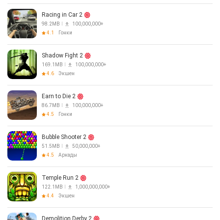
Racing in Car 2
98.2MB
100,000,000+
4.1
Гонки
Shadow Fight 2
169.1MB
100,000,000+
4.6
Экшен
Earn to Die 2
86.7MB
100,000,000+
4.5
Гонки
Bubble Shooter 2
51.5MB
50,000,000+
4.5
Аркады
Temple Run 2
122.1MB
1,000,000,000+
4.4
Экшен
Demolition Derby 2