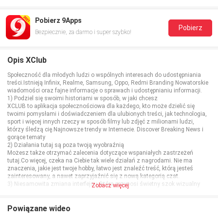
Pobierz 9Apps
Pobierz
Bezpiecznie, za darmo i super szybko!
Opis XClub
Społeczność dla młodych ludzi o wspólnych interesach do udostępniania
treści.Istnieją Infinix, Realme, Samsung, Oppo, Redmi Branding Nowatorskie
wiadomości oraz fajne informacje o sprawach i udostępnianiu informacji.
1) Podziel się swoimi historiami w sposób, w jaki chcesz
XCLUB to aplikacja społecznościowa dla każdego, kto może dzielić się
twoimi pomysłami i doświadczeniem dla ulubionych treści, jak technologia,
sport i więcej innych rzeczy w sposób filmy lub zdjęć z milionami ludzi,
którzy śledzą cię.Najnowsze trendy w Internecie. Discover Breaking News i
gorące tematy
2) Działania tutaj są poza twoją wyobraźnią
Możesz także otrzymać zalecenia dotyczące wspaniałych zastrzeżeń
tutaj.Co więcej, czeka na Ciebie tak wiele działań z nagrodami. Nie ma
znaczenia, jakie jest twoje hobby, łatwo jest znaleźć treść, którą jesteś
zainteresowany, a nawet zaprzyjaźnić się z nową kategorią czat.
3) Niesamowita zmiana interfejsu, która przynosi świetny szok wizualny
Zobacz więcej
Z nowym i modnym interfejsem możesz przeglądać treść w przyjemny
sposób, który obejmuje więcej zdjęć i filmów na pierwszy rzut oka. NieTylko
to, twoje udostępnianie może być tutaj bardziej fajne dla innych osób.
Powiązane wideo
xclub: https://ilovexclub.com/