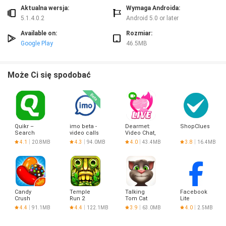
Aktualna wersja:
Wymaga Androida:
5.1.4.0.2
Android 5.0 or later
Available on:
Rozmiar:
Google Play
46.5MB
Może Ci się spodobać
Quikr –
imo beta -
Dearmet:
ShopClues
Search
video calls
Video Chat,
Jobs,
and chat
Live Talk
4.1
20.8MB
4.3
94.0MB
4.0
43.4MB
3.8
16.4MB
Mobiles,
Candy
Temple
Talking
Facebook
Crush
Run 2
Tom Cat
Lite
Saga
4.4
91.1MB
4.4
122.1MB
3.9
63.0MB
4.0
2.5MB