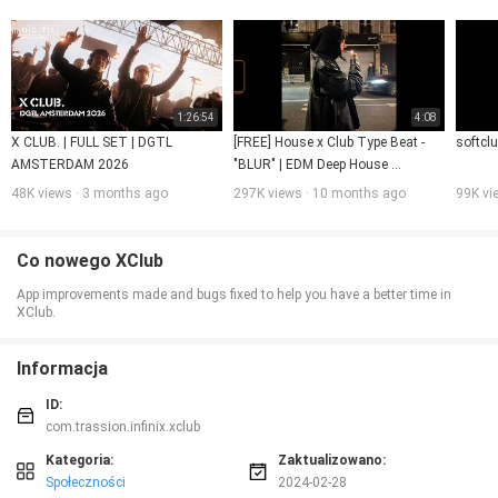
xclub Facebook: https://www.facebook.com/xclubglobal/
1:26:54
4:08
X CLUB. | FULL SET | DGTL 
[FREE] House x Club Type Beat - 
softcl
AMSTERDAM 2026
"BLUR" | EDM Deep House 
Instrumental
48K views · 3 months ago
297K views · 10 months ago
99K vi
Co nowego XClub
App improvements made and bugs fixed to help you have a better time in
XClub.
Informacja
ID:
com.trassion.infinix.xclub
Kategoria:
Zaktualizowano:
Społeczności
2024-02-28