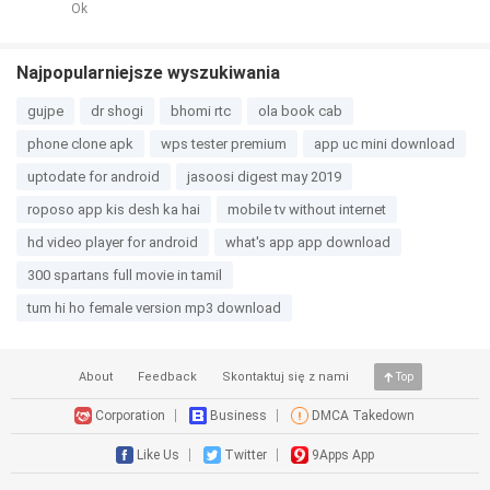
Ok
Najpopularniejsze wyszukiwania
gujpe
dr shogi
bhomi rtc
ola book cab
phone clone apk
wps tester premium
app uc mini download
uptodate for android
jasoosi digest may 2019
roposo app kis desh ka hai
mobile tv without internet
hd video player for android
what's app app download
300 spartans full movie in tamil
tum hi ho female version mp3 download
About
Feedback
Skontaktuj się z nami
Top
Corporation
Business
DMCA Takedown
Like Us
Twitter
9Apps App