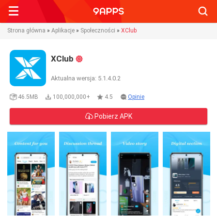
Searc
Strona główna
»
Aplikacje
»
Społeczności
»
XClub
XClub
Aktualna wersja: 5.1.4.0.2
46.5MB
100,000,000+
4.5
Opinie
Pobierz APK