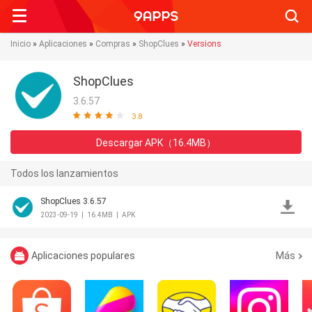
Searc
Inicio
»
Aplicaciones
»
Compras
»
ShopClues
»
Versions
ShopClues
3.6.57
3.8
Descargar APK（16.4MB）
Todos los lanzamientos
ShopClues 3.6.57
2023-09-19
|
16.4MB
|
APK
Aplicaciones populares
Más