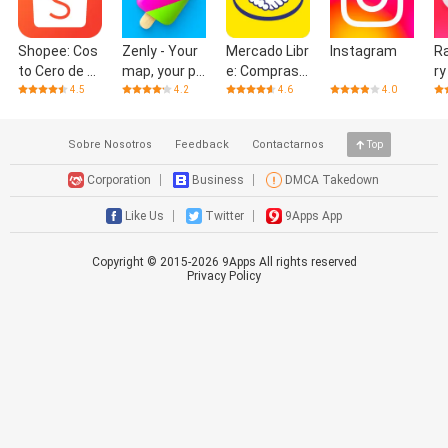
Shopee: Cos
Zenly - Your
Mercado Libr
Instagram
Ra
to Cero de E
map, your pe
e: Compras
ry
nvío
ople
Online
a,
4.5
4.2
4.6
4.0
F
Sobre Nosotros
Feedback
Contactarnos
Top
Corporation
Business
DMCA Takedown
Like Us
Twitter
9Apps App
Copyright © 2015-
2026
9Apps All rights reserved
Privacy Policy