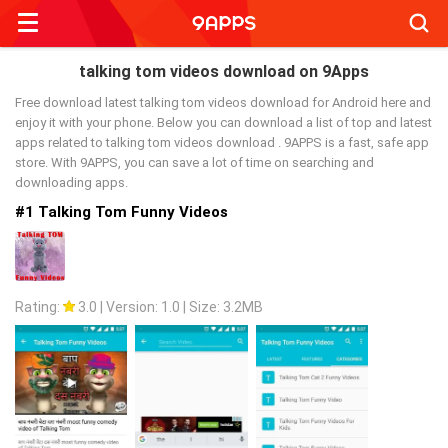
Searc
talking tom videos download on 9Apps
Free download latest talking tom videos download for Android here and
enjoy it with your phone. Below you can download a list of top and latest
apps related to talking tom videos download . 9APPS is a fast, safe app
store. With 9APPS, you can save a lot of time on searching and
downloading apps.
#1 Talking Tom Funny Videos
Rating:
3.0
|
Version: 1.0
|
Size: 3.2MB