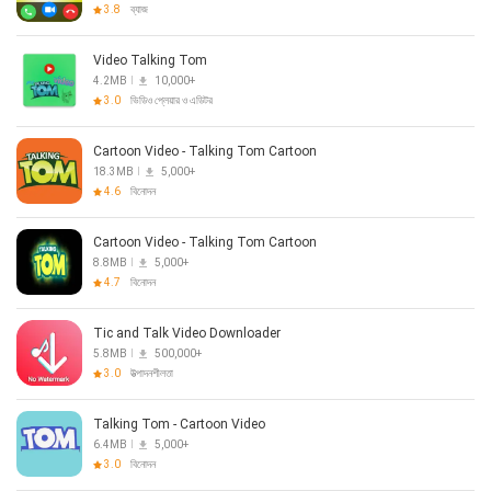
3.8
ব্যাজ
Video Talking Tom
4.2MB
10,000+
3.0
ভিডিও প্লেয়ার ও এডিটর
Cartoon Video - Talking Tom Cartoon
18.3MB
5,000+
4.6
বিনোদন
Cartoon Video - Talking Tom Cartoon
8.8MB
5,000+
4.7
বিনোদন
Tic and Talk Video Downloader
5.8MB
500,000+
3.0
উত্পাদনশীলতা
Talking Tom - Cartoon Video
6.4MB
5,000+
3.0
বিনোদন