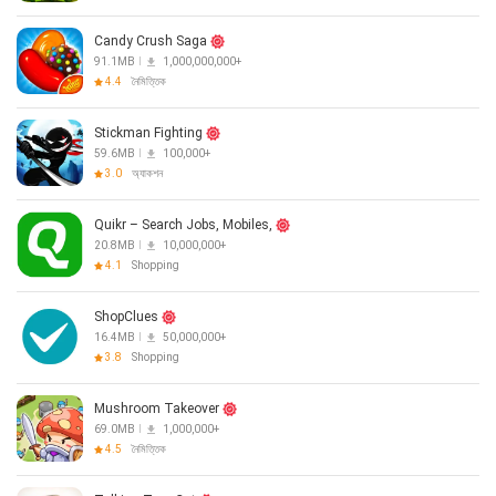
Candy Crush Saga
91.1MB
1,000,000,000+
4.4
নৈমিত্তিক
Stickman Fighting
59.6MB
100,000+
3.0
অ্যাকশন
Quikr – Search Jobs, Mobiles,
20.8MB
10,000,000+
4.1
Shopping
ShopClues
16.4MB
50,000,000+
3.8
Shopping
Mushroom Takeover
69.0MB
1,000,000+
4.5
নৈমিত্তিক