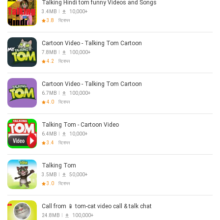
Talking Hindi tom funny Videos and Songs
3.4MB
10,000+
3.8
বিনোদন
Cartoon Video - Talking Tom Cartoon
7.8MB
100,000+
4.2
বিনোদন
Cartoon Video - Talking Tom Cartoon
6.7MB
100,000+
4.0
বিনোদন
Talking Tom - Cartoon Video
6.4MB
10,000+
3.4
বিনোদন
Talking Tom
3.5MB
50,000+
3.0
বিনোদন
Call from 📱 tom-cat video call & talk chat
24.8MB
100,000+