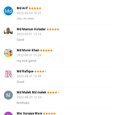
Md Arif
2022-09-04 18:25
এটার শেষ কোথায়
Md Mamun Holadar
2022-09-01 15:16
Good
Md Monir Khan
2022-08-31 16:28
my nice game
Md Rafique
2022-08-31 16:08
Good
Md Malek Md malek
2022-08-29 12:34
Nmlhuko
Mis Suraiya Moni