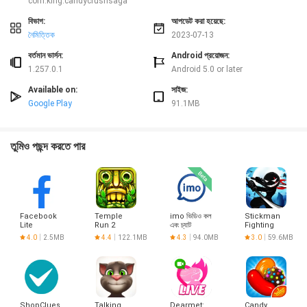
com.king.candycrushsaga
বিভাগ:
আপডেট করা হয়েছে:
নৈমিত্তিক
2023-07-13
বর্তমান ভার্সন:
Android প্রয়োজন:
1.257.0.1
Android 5.0 or later
Available on:
সাইজ:
Google Play
91.1MB
তুমিও পছন্দ করতে পার
Facebook
Temple
imo ভিডিও কল
Stickman
Lite
Run 2
এবং চ্যাট
Fighting
4.0
2.5MB
4.4
122.1MB
4.3
94.0MB
3.0
59.6MB
ShopClues
Talking
Dearmet:
Candy