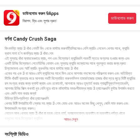
ডাউনলোড করুন 9Apps
ডাউনলোড করুন
নিরাপদ, ফ্রি এবং সুপার দ্রুত!
বর্ণনা Candy Crush Saga
কিংবদন্তি ম্যাচ 3 ধাঁধা গেমটি কিং থেকে মাস্টার করুন!ট্রিলিয়নেরও বেশি ম্যাচিং লেভেল খেলার সাথে, ক্যান্ডি
ক্রাশ সাগা হ'ল জনপ্রিয় ম্যাচ 3 ধাঁধা গেম
এই সুস্বাদু ধাঁধা অ্যাডভেঞ্চারে ম্যাচ, পপ এবং বিস্ফোরণ ক্যান্ডিগুলি পরবর্তী স্তরে অগ্রসর হওয়ার জন্য এবং
একটি চিনির বিস্ফোরণ পেতে!চিনির বোনাস এবং সুস্বাদু ক্যান্ডি কম্বোসের সাথে পুরস্কৃত করার জন্য দ্রুত
চিন্তাভাবনা এবং স্মার্ট ম্যাচিং মুভগুলির সাথে মাস্টার ম্যাচ 3 ধাঁধা
একের পর এক 3 বা আরও বেশি ক্যান্ডিসের সাথে মিল রেখে আপনার পদক্ষেপের পরিকল্পনা করুন এবং অতিরিক্ত
স্টিকি ধাঁধাটি ব্যবহার করে আপনার পথটি বিস্ফোরিত করুনললিপপ হামার!হাজার হাজার ধাঁধা স্তর জুড়ে মিষ্টি ক্যান্ডির
রস সংগ্রহ করার জন্য ব্লাস্ট জ্যাম এবং চকোলেট, আপনাকে আরও তৃষ্ণার্ত করার গ্যারান্টিযুক্ত!সপ্তাহগুলি,
আপনার চিনির ফিক্স কখনই খুব বেশি দূরে থাকে না!মাস্টার সময়-সীমাবদ্ধ ম্যাচ 3 চ্যালেঞ্জগুলি বুস্টার উপার্জন করতে
এবং জেলি সাফ করার জন্য!
বিভিন্ন চিনি-প্রলিপ্ত ধাঁধা চ্যালেঞ্জগুলি
খেলার মিষ্টি উপায়!টার্গেট স্কোর সহ ম্যাচ 3 গেম মোড এবং আরও অনেক কিছু খেলুন, জেলি সাফ করুন এবং
উপাদানগুলি সংগ্রহ করুন।
লেভেল আপ খেলছে ম্যাচ 3 ধাঁধা যা সহজ থেকে হার্ড, অ্যাক্সেসযোগ্য অনলাইন বা অফলাইন পর্যন্ত থাকে
বন্ধুদের সাথে বিস্ফোরণ ক্যান্ডিস
আরও দেখুন
লিডারবোর্ডের শীর্ষে পৌঁছানোর জন্য ম্যাচ এবং পপ ক্যান্ডিগুলি!বন্ধুদের সাথে স্কোরগুলির তুলনা করুন এবং ম্যাচ 3
মাস্টার কে তা সন্ধান করুন!
এর চারপাশে মিষ্টি ম্যাচ 3 ধাঁধা গেমটি উপভোগ করুন!
সংশ্লিষ্ট ভিডিও
আপনি যদি আরও বেশি ধাঁধা মাস্টার এবং বিস্ফোরণ করতে চান তবে আপনি ক্যান্ডি ক্রাশ সোডা সাগা, ফার্ম হিরোস