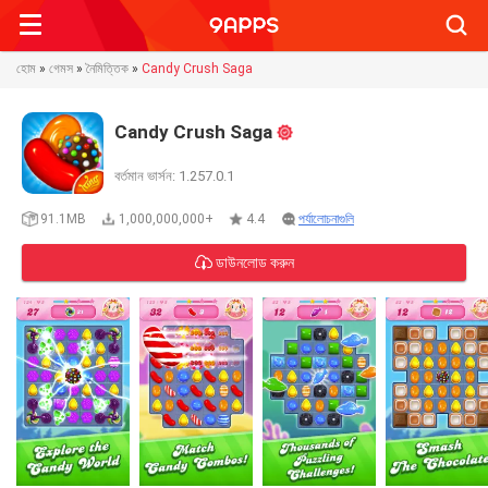
Searc
হোম
»
গেমস
»
নৈমিত্তিক
»
Candy Crush Saga
Candy Crush Saga
বর্তমান ভার্সন: 1.257.0.1
91.1MB
1,000,000,000+
4.4
পর্যালোচনাগুলি
ডাউনলোড করুন