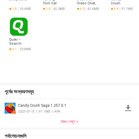
Tom Cat
Video Chat,
Crush
Live Talk
Saga
3.8
16.4MB
3.9
63.0MB
4.0
43.4MB
4.4
91.1MB
Quikr –
Search
Jobs,
4.1
20.8MB
Mobiles,
পূর্বের সংস্করণসমূহ
Candy Crush Saga 1.257.0.1
2023-07-13
|
91.1MB
|
APK
আরও দেখুন
পর্যালোচনাগুলি