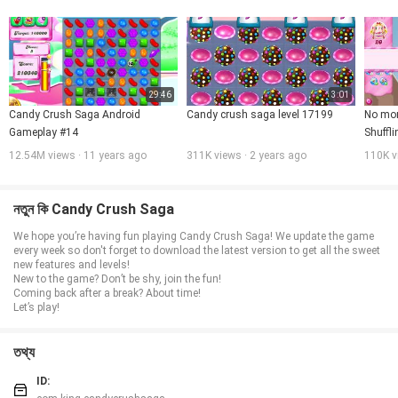
সাগা এবং পোষা প্রাণীর উদ্ধার সাগাও উপভোগ করতে পারেন
ক্যান্ডি ক্রাশ সাগা খেলতে পারেন তবে al চ্ছিকইন-গেম আইটেমগুলির অর্থ প্রদানের প্রয়োজন।আপনি আপনার
ডিভাইসের সেটিংসে অ্যাপ্লিকেশন ক্রয়গুলি অক্ষম করে অর্থ প্রদানের বৈশিষ্ট্যটি বন্ধ করতে পারেন
ক্যান্ডি ক্রাশ সাগা ডাউনলোড করে আপনি আমাদের পরিষেবার শর্তাদি সম্মত হন যা
https://king.com/termsandconditions এ পাওয়া যাবে
আমার ডেটা বিক্রি করবেন না: কিং বিজ্ঞাপনগুলি ব্যক্তিগতকৃত করতে বিজ্ঞাপন অংশীদারদের সাথে আপনার
ব্যক্তিগত তথ্য ভাগ করে দেয়।Https://king.com/privacypolicy এ আরও জানুন।আপনি যদি
29:46
3:01
আপনার অনুশীলন করতে চান তবে আমার ডেটা রাইটস বিক্রি করবেন না, আপনি ইন-গেম সহায়তা কেন্দ্রের মাধ্যমে
Candy Crush Saga Android 
Candy crush saga level 17199
No mor
বা https://soporto.king.com/contact এ গিয়ে আমাদের সাথে যোগাযোগ করে এটি করতে পারেন
Gameplay #14
Shuffli
12.54M views · 11 years ago
311K views · 2 years ago
110K v
নতুন কি Candy Crush Saga
We hope you’re having fun playing Candy Crush Saga! We update the game
every week so don't forget to download the latest version to get all the sweet
new features and levels!
New to the game? Don’t be shy, join the fun!
Coming back after a break? About time!
Let’s play!
তথ্য
ID: